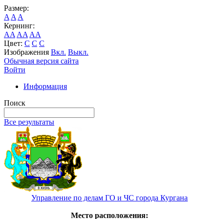
Размер:
A
A
A
Кернинг:
AA
AA
AA
Цвет:
C
C
C
Изображения
Вкл.
Выкл.
Обычная версия сайта
Войти
Информация
Поиск
Все результаты
Управление по делам ГО и ЧС города Кургана
Место расположения: