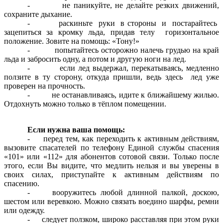
- не паникуйте, не делайте резких движений,
сохраните дыхание.
- раскиньте руки в стороны и постарайтесь
зацепиться за кромку льда, придав телу горизонтальное
положение. Зовите на помощь: «Тону!»
- попытайтесь осторожно налечь грудью на край
льда и забросить одну, а потом и другую ноги на лед.
- если лед выдержал, перекатываясь, медленно
ползите в ту сторону, откуда пришли, ведь здесь лед уже
проверен на прочность.
- не останавливаясь, идите к ближайшему жилью.
Отдохнуть можно только в тёплом помещении.
Если нужна ваша помощь:
- перед тем, как переходить к активным действиям,
вызовите спасателей по телефону Единой службы спасения
«101» или «112» для абонентов сотовой связи. Только после
этого, если Вы видите, что медлить нельзя и вы уверены в
своих силах, приступайте к активным действиям по
спасению.
- вооружитесь любой длинной палкой, доскою,
шестом или веревкою. Можно связать воедино шарфы, ремни
или одежду.
- следует ползком, широко расставляя при этом руки