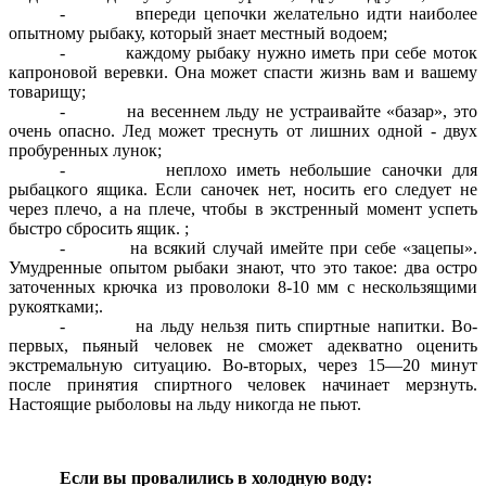
- впереди цепочки желательно идти наиболее
опытному рыбаку, который знает местный водоем;
- каждому рыбаку нужно иметь при себе моток
капроновой веревки. Она может спасти жизнь вам и вашему
товарищу;
- на весеннем льду не устраивайте «базар», это
очень опасно. Лед может треснуть от лишних одной - двух
пробуренных лунок;
- неплохо иметь небольшие саночки для
рыбацкого ящика. Если саночек нет, носить его следует не
через плечо, а на плече, чтобы в экстренный момент успеть
быстро сбросить ящик. ;
- на всякий случай имейте при себе «зацепы».
Умудренные опытом рыбаки знают, что это такое: два остро
заточенных крючка из проволоки 8-10 мм с нескользящими
рукоятками;.
- на льду нельзя пить спиртные напитки. Во-
первых, пьяный человек не сможет адекватно оценить
экстремальную ситуацию. Во-вторых, через 15—20 минут
после принятия спиртного человек начинает мерзнуть.
Настоящие рыболовы на льду никогда не пьют.
Если вы провалились в холодную воду: