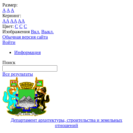
Размер:
A
A
A
Кернинг:
AA
AA
AA
Цвет:
C
C
C
Изображения
Вкл.
Выкл.
Обычная версия сайта
Войти
Информация
Поиск
Все результаты
Департамент архитектуры, строительства и земельных
отношений