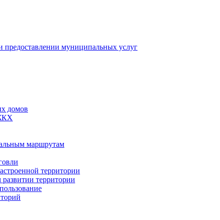
 предоставлении муниципальных услуг
ых домов
 ЖКХ
пальным маршрутам
говли
застроенной территории
м развитии территории
спользование
иторий