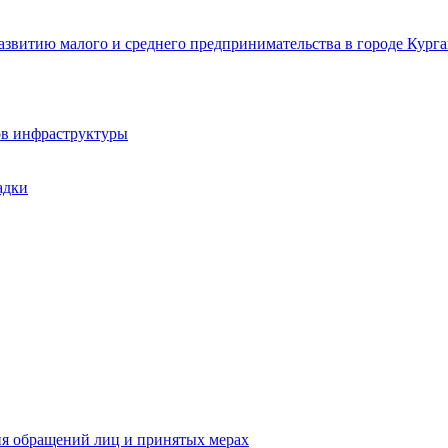
звитию малого и среднего предпринимательства в городе Курга
ов инфраструктуры
адки
ия обращений лиц и принятых мерах