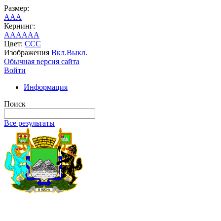
Размер:
A
A
A
Кернинг:
AA
AA
AA
Цвет:
C
C
C
Изображения
Вкл.
Выкл.
Обычная версия сайта
Войти
Информация
Поиск
Все результаты