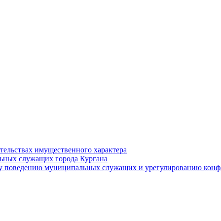
ательствах имущественного характера
ьных служащих города Кургана
у поведению муниципальных служащих и урегулированию конфл