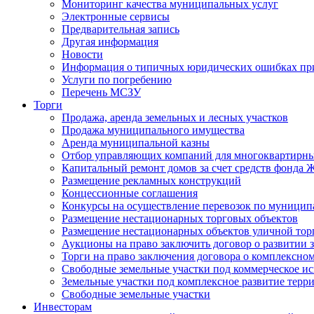
Мониторинг качества муниципальных услуг
Электронные сервисы
Предварительная запись
Другая информация
Новости
Информация о типичных юридических ошибках при
Услуги по погребению
Перечень МСЗУ
Торги
Продажа, аренда земельных и лесных участков
Продажа муниципального имущества
Аренда муниципальной казны
Отбор управляющих компаний для многоквартирн
Капитальный ремонт домов за счет средств фонда
Размещение рекламных конструкций
Концессионные соглашения
Конкурсы на осуществление перевозок по муници
Размещение нестационарных торговых объектов
Размещение нестационарных объектов уличной тор
Аукционы на право заключить договор о развитии 
Торги на право заключения договора о комплексно
Свободные земельные участки под коммерческое и
Земельные участки под комплексное развитие терр
Свободные земельные участки
Инвесторам