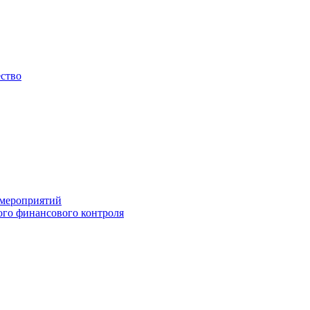
ество
 мероприятий
го финансового контроля