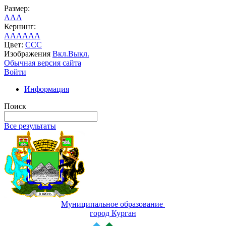
Размер:
A
A
A
Кернинг:
AA
AA
AA
Цвет:
C
C
C
Изображения
Вкл.
Выкл.
Обычная версия сайта
Войти
Информация
Поиск
Все результаты
Муниципальное образование
город Курган