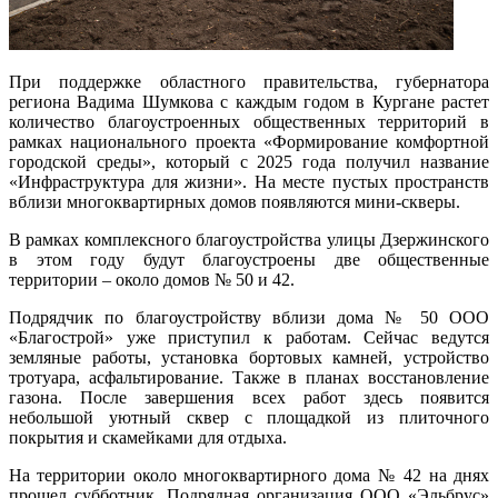
При поддержке областного правительства, губернатора
региона Вадима Шумкова с каждым годом в Кургане растет
количество благоустроенных общественных территорий в
рамках национального проекта «Формирование комфортной
городской среды», который с 2025 года получил название
«Инфраструктура для жизни». На месте пустых пространств
вблизи многоквартирных домов появляются мини-скверы.
В рамках комплексного благоустройства улицы Дзержинского
в этом году будут благоустроены две общественные
территории – около домов № 50 и 42.
Подрядчик по благоустройству вблизи дома № 50 ООО
«Благострой» уже приступил к работам. Сейчас ведутся
земляные работы, установка бортовых камней, устройство
тротуара, асфальтирование. Также в планах восстановление
газона. После завершения всех работ здесь появится
небольшой уютный сквер с площадкой из плиточного
покрытия и скамейками для отдыха.
На территории около многоквартирного дома № 42 на днях
прошел субботник. Подрядная организация ООО «Эльбрус»