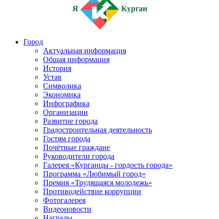
Я
Курган
Город
Актуальная информация
Общая информация
История
Устав
Символика
Экономика
Инфографика
Организации
Развитие города
Градостроительная деятельность
Гостям города
Почётные граждане
Руководители города
Галерея «Курганцы - гордость города»
Программа «Любимый город»
Премия «Трудящаяся молодежь»
Противодействие коррупции
Фотогалерея
Видеоновости
Награды