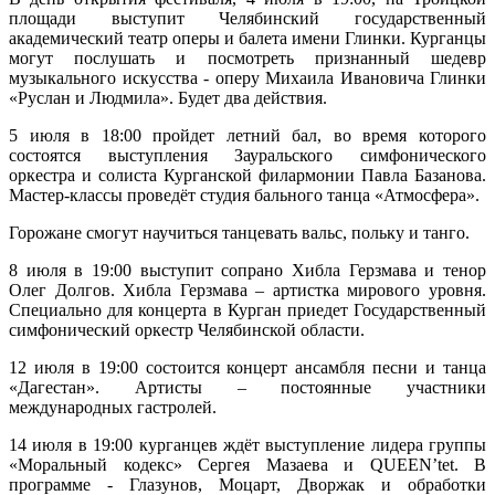
площади выступит Челябинский государственный
академический театр оперы и балета имени Глинки. Курганцы
могут послушать и посмотреть признанный шедевр
музыкального искусства - оперу Михаила Ивановича Глинки
«Руслан и Людмила». Будет два действия.
5 июля в 18:00 пройдет летний бал, во время которого
состоятся выступления Зауральского симфонического
оркестра и солиста Курганской филармонии Павла Базанова.
Мастер-классы проведёт студия бального танца «Атмосфера».
Горожане смогут научиться танцевать вальс, польку и танго.
8 июля в 19:00 выступит сопрано Хибла Герзмава и тенор
Олег Долгов. Хибла Герзмава – артистка мирового уровня.
Специально для концерта в Курган приедет Государственный
симфонический оркестр Челябинской области.
12 июля в 19:00 состоится концерт ансамбля песни и танца
«Дагестан». Артисты – постоянные участники
международных гастролей.
14 июля в 19:00 курганцев ждёт выступление лидера группы
«Моральный кодекс» Сергея Мазаева и QUEEN’tet. В
программе - Глазунов, Моцарт, Дворжак и обработки