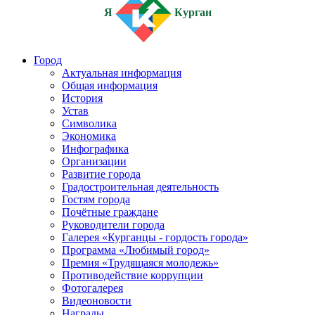
Я
Курган
Город
Актуальная информация
Общая информация
История
Устав
Символика
Экономика
Инфографика
Организации
Развитие города
Градостроительная деятельность
Гостям города
Почётные граждане
Руководители города
Галерея «Курганцы - гордость города»
Программа «Любимый город»
Премия «Трудящаяся молодежь»
Противодействие коррупции
Фотогалерея
Видеоновости
Награды