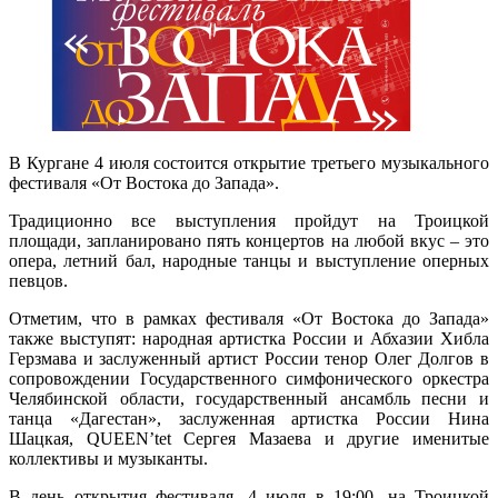
В Кургане 4 июля состоится открытие третьего музыкального
фестиваля «От Востока до Запада».
Традиционно все выступления пройдут на Троицкой
площади, запланировано пять концертов на любой вкус – это
опера, летний бал, народные танцы и выступление оперных
певцов.
Отметим, что в рамках фестиваля «От Востока до Запада»
также выступят: народная артистка России и Абхазии Хибла
Герзмава и заслуженный артист России тенор Олег Долгов в
сопровождении Государственного симфонического оркестра
Челябинской области, государственный ансамбль песни и
танца «Дагестан», заслуженная артистка России Нина
Шацкая, QUEEN’tet Сергея Мазаева и другие именитые
коллективы и музыканты.
В день открытия фестиваля, 4 июля в 19:00, на Троицкой