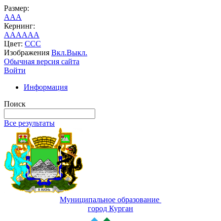
Размер:
A
A
A
Кернинг:
AA
AA
AA
Цвет:
C
C
C
Изображения
Вкл.
Выкл.
Обычная версия сайта
Войти
Информация
Поиск
Все результаты
Муниципальное образование
город Курган