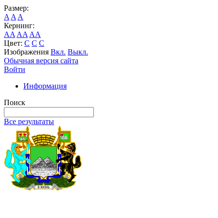
Размер:
A
A
A
Кернинг:
AA
AA
AA
Цвет:
C
C
C
Изображения
Вкл.
Выкл.
Обычная версия сайта
Войти
Информация
Поиск
Все результаты