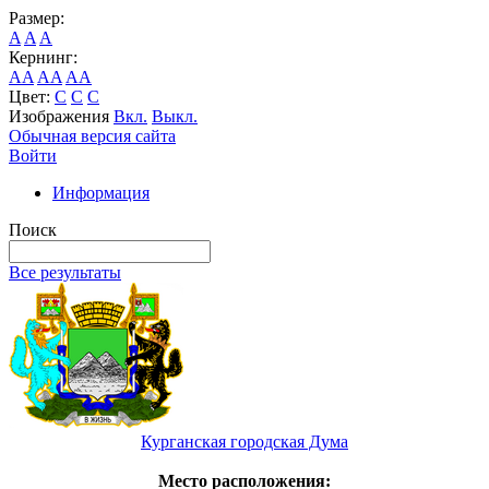
Размер:
A
A
A
Кернинг:
AA
AA
AA
Цвет:
C
C
C
Изображения
Вкл.
Выкл.
Обычная версия сайта
Войти
Информация
Поиск
Все результаты
Курганская городская Дума
Место расположения: