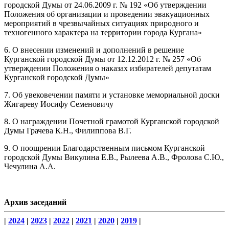
городской Думы от 24.06.2009 г. № 192 «Об утверждении
Положения об организации и проведении эвакуационных
мероприятий в чрезвычайных ситуациях природного и
техногенного характера на территории города Кургана»
6. О внесении изменений и дополнений в решение
Курганской городской Думы от 12.12.2012 г. № 257 «Об
утверждении Положения о наказах избирателей депутатам
Курганской городской Думы»
7. Об увековечении памяти и установке мемориальной доски
Жигареву Иосифу Семеновичу
8. О награждении Почетной грамотой Курганской городской
Думы Грачева К.Н., Филиппова В.Г.
9. О поощрении Благодарственным письмом Курганской
городской Думы Викулина Е.В., Рылеева А.В., Фролова С.Ю.,
Чечулина А.А.
Архив заседаний
|
2024
|
2023
|
2022
|
2021
|
2020
|
2019
|