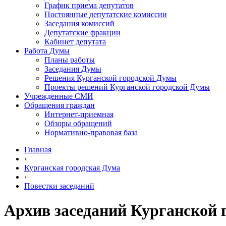
График приема депутатов
Постоянные депутатские комиссии
Заседания комиссий
Депутатские фракции
Кабинет депутата
Работа Думы
Планы работы
Заседания Думы
Решения Курганской городской Думы
Проекты решений Курганской городской Думы
Учрежденные СМИ
Обращения граждан
Интернет-приемная
Обзоры обращений
Нормативно-правовая база
Главная
›
Курганская городская Дума
›
Повестки заседаний
Архив заседаний Курганской 