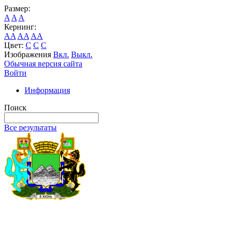
Размер:
A
A
A
Кернинг:
AA
AA
AA
Цвет:
C
C
C
Изображения
Вкл.
Выкл.
Обычная версия сайта
Войти
Информация
Поиск
Все результаты