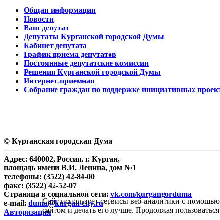
Общая информация
Новости
Ваш депутат
Депутаты Курганской городской Думы
Кабинет депутата
График приема депутатов
Постоянные депутатские комиссии
Решения Курганской городской Думы
Интернет-приемная
Собрание граждан по поддержке инициативных проек
© Курганская городская Дума
Адрес: 640002, Россия, г. Курган,
площадь имени В.И. Ленина, дом №1
телефоны: (3522) 42-84-00
факс: (3522) 42-52-07
Страница в социальной сети:
vk.com/kurgangorduma
Сайт использует сервисы веб-аналитики с помощью 
e-mail:
duma@kurgan-city.ru
сайтом и делать его лучше. Продолжая пользоваться
Авторизация