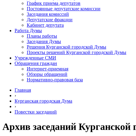
График приема депутатов
Постоянные депутатские комиссии
Заседания комиссий
Депутатские фракции
Кабинет депутата
Работа Думы
Планы работы
Заседания Думы
Решения Курганской городской Думы
Проекты решений Курганской городской Думы
Учрежденные СМИ
Обращения граждан
Интернет-приемная
Обзоры обращений
Нормативно-правовая база
Главная
›
Курганская городская Дума
›
Повестки заседаний
Архив заседаний Курганской 