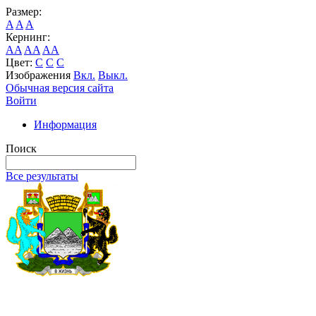
Размер:
A
A
A
Кернинг:
AA
AA
AA
Цвет:
C
C
C
Изображения
Вкл.
Выкл.
Обычная версия сайта
Войти
Информация
Поиск
Все результаты