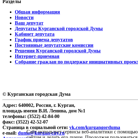
Разделы
Общая информация
Новости
Ваш депутат
Депутаты Курганской городской Думы
Кабинет депутата
График приема депутатов
Постоянные депутатские комиссии
Решения Курганской городской Думы
Интернет-приемная
Собрание граждан по поддержке инициативных проек
© Курганская городская Дума
Адрес: 640002, Россия, г. Курган,
площадь имени В.И. Ленина, дом №1
телефоны: (3522) 42-84-00
факс: (3522) 42-52-07
Страница в социальной сети:
vk.com/kurgangorduma
Сайт использует сервисы веб-аналитики с помощью 
e-mail:
duma@kurgan-city.ru
сайтом и делать его лучше. Продолжая пользоваться