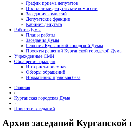
График приема депутатов
Постоянные депутатские комиссии
Заседания комиссий
Депутатские фракции
Кабинет депутата
Работа Думы
Планы работы
Заседания Думы
Решения Курганской городской Думы
Проекты решений Курганской городской Думы
Учрежденные СМИ
Обращения граждан
Интернет-приемная
Обзоры обращений
Нормативно-правовая база
Главная
›
Курганская городская Дума
›
Повестки заседаний
Архив заседаний Курганской 