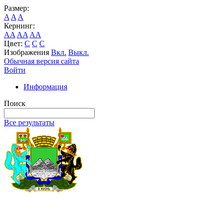
Размер:
A
A
A
Кернинг:
AA
AA
AA
Цвет:
C
C
C
Изображения
Вкл.
Выкл.
Обычная версия сайта
Войти
Информация
Поиск
Все результаты