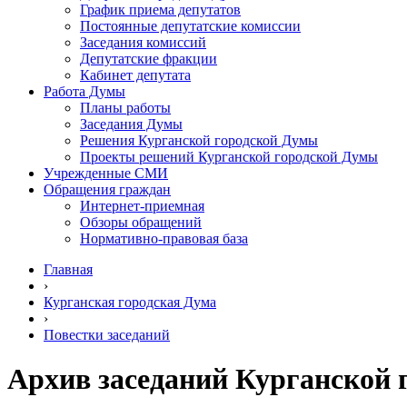
График приема депутатов
Постоянные депутатские комиссии
Заседания комиссий
Депутатские фракции
Кабинет депутата
Работа Думы
Планы работы
Заседания Думы
Решения Курганской городской Думы
Проекты решений Курганской городской Думы
Учрежденные СМИ
Обращения граждан
Интернет-приемная
Обзоры обращений
Нормативно-правовая база
Главная
›
Курганская городская Дума
›
Повестки заседаний
Архив заседаний Курганской 