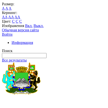
Размер:
A
A
A
Кернинг:
AA
AA
AA
Цвет:
C
C
C
Изображения
Вкл.
Выкл.
Обычная версия сайта
Войти
Информация
Поиск
Все результаты