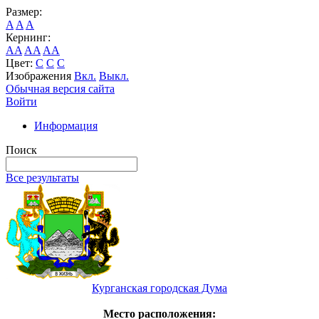
Размер:
A
A
A
Кернинг:
AA
AA
AA
Цвет:
C
C
C
Изображения
Вкл.
Выкл.
Обычная версия сайта
Войти
Информация
Поиск
Все результаты
Курганская городская Дума
Место расположения: