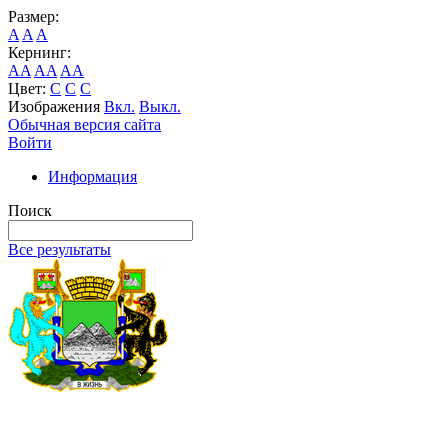
Размер:
A
A
A
Кернинг:
AA
AA
AA
Цвет:
C
C
C
Изображения
Вкл.
Выкл.
Обычная версия сайта
Войти
Информация
Поиск
Все результаты