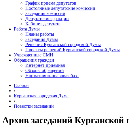
График приема депутатов
Постоянные депутатские комиссии
Заседания комиссий
Депутатские фракции
Кабинет депутата
Работа Думы
Планы работы
Заседания Думы
Решения Курганской городской Думы
Проекты решений Курганской городской Думы
Учрежденные СМИ
Обращения граждан
Интернет-приемная
Обзоры обращений
Нормативно-правовая база
Главная
›
Курганская городская Дума
›
Повестки заседаний
Архив заседаний Курганской 