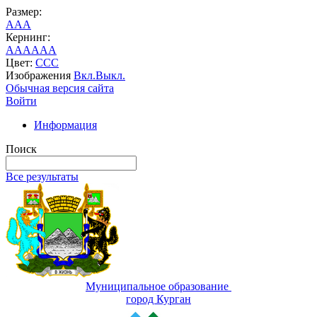
Размер:
A
A
A
Кернинг:
AA
AA
AA
Цвет:
C
C
C
Изображения
Вкл.
Выкл.
Обычная версия сайта
Войти
Информация
Поиск
Все результаты
Муниципальное образование
город Курган