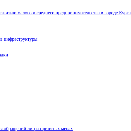
звитию малого и среднего предпринимательства в городе Курга
ов инфраструктуры
адки
ия обращений лиц и принятых мерах