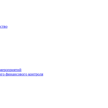
ество
 мероприятий
го финансового контроля