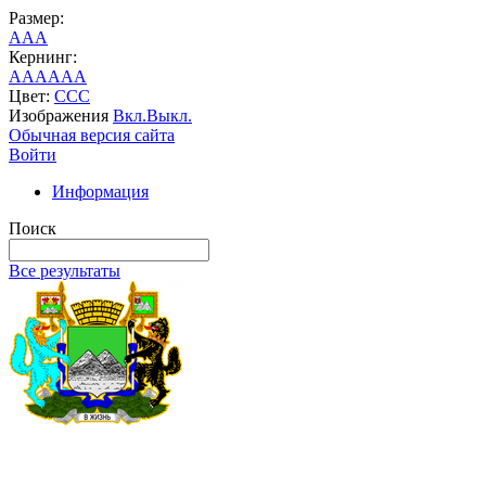
Размер:
A
A
A
Кернинг:
AA
AA
AA
Цвет:
C
C
C
Изображения
Вкл.
Выкл.
Обычная версия сайта
Войти
Информация
Поиск
Все результаты