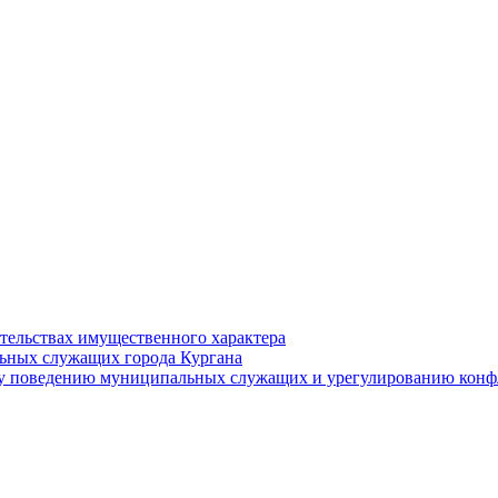
ательствах имущественного характера
ьных служащих города Кургана
у поведению муниципальных служащих и урегулированию конфл