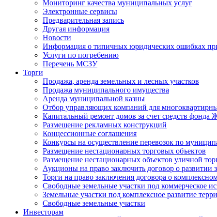
Мониторинг качества муниципальных услуг
Электронные сервисы
Предварительная запись
Другая информация
Новости
Информация о типичных юридических ошибках при
Услуги по погребению
Перечень МСЗУ
Торги
Продажа, аренда земельных и лесных участков
Продажа муниципального имущества
Аренда муниципальной казны
Отбор управляющих компаний для многоквартирн
Капитальный ремонт домов за счет средств фонда
Размещение рекламных конструкций
Концессионные соглашения
Конкурсы на осуществление перевозок по муници
Размещение нестационарных торговых объектов
Размещение нестационарных объектов уличной тор
Аукционы на право заключить договор о развитии 
Торги на право заключения договора о комплексно
Свободные земельные участки под коммерческое и
Земельные участки под комплексное развитие терр
Свободные земельные участки
Инвесторам