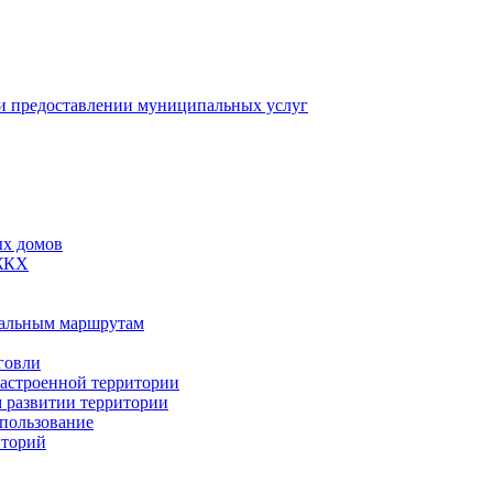
 предоставлении муниципальных услуг
ых домов
 ЖКХ
пальным маршрутам
говли
застроенной территории
м развитии территории
спользование
иторий