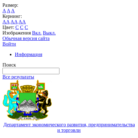
Размер:
A
A
A
Кернинг:
AA
AA
AA
Цвет:
C
C
C
Изображения
Вкл.
Выкл.
Обычная версия сайта
Войти
Информация
Поиск
Все результаты
Департамент экономического развития, предпринимательства
и торговли