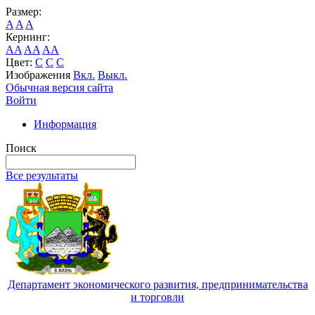
Размер:
A
A
A
Кернинг:
AA
AA
AA
Цвет:
C
C
C
Изображения
Вкл.
Выкл.
Обычная версия сайта
Войти
Информация
Поиск
Все результаты
Департамент экономического развития, предпринимательства
и торговли