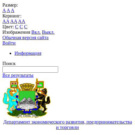
Размер:
A
A
A
Кернинг:
AA
AA
AA
Цвет:
C
C
C
Изображения
Вкл.
Выкл.
Обычная версия сайта
Войти
Информация
Поиск
Все результаты
Департамент экономического развития, предпринимательства
и торговли