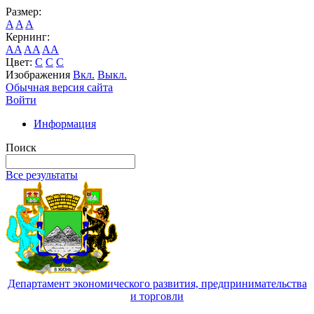
Размер:
A
A
A
Кернинг:
AA
AA
AA
Цвет:
C
C
C
Изображения
Вкл.
Выкл.
Обычная версия сайта
Войти
Информация
Поиск
Все результаты
Департамент экономического развития, предпринимательства
и торговли