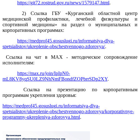
https://git72.rostrud.gov.ru/news/1579147.html
.
2) Ссылка ГБУ «Курганский областной центр
медицинской профилактики, лечебной физкультуры и
спортивной медицины» на раздел о муниципальных и
корпоративных программах:
https://medprof45.gosuslugi.ru/informatsiya-dlya-
spetsialistov/ukreplenie-obschestvennogo-zdorovya/
.
Ссылка на чат в МАХ - методическое сопровождение
исполнителям:
https://max.ru/join/IpIpN0-
mL8KV8yqSU0LZ9NhNmFBondfZOPbrrSDp2XY
.
Ссылка на презентацию по корпоративным
программам укрепления здоровья:
https://medprof45.gosuslugi.ru/informatsiya-dlya-
spetsialistov/ukreplenie-obschestvennogo-zdorovya/korporativnye-
programmy-ukrepleniya-zdorovya.html
.