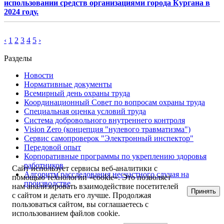
использовании средств организациями города Кургана в
2024 году.
‹
1
2
3
4
5
›
Разделы
Новости
Нормативные документы
Всемирный день охраны труда
Координационный Совет по вопросам охраны труда
Специальная оценка условий труда
Система добровольного внутреннего контроля
Vision Zero (концепция "нулевого травматизма")
Сервис самопроверок "Электронный инспектор"
Передовой опыт
Корпоративные программы по укреплению здоровья
работников
Сайт использует сервисы веб-аналитики с
Алгоритм расследования несчастного случая на
помощью технологии «cookie». Это позволяет
производстве
нам анализировать взаимодействие посетителей
Принять
с сайтом и делать его лучше. Продолжая
пользоваться сайтом, вы соглашаетесь с
использованием файлов cookie.