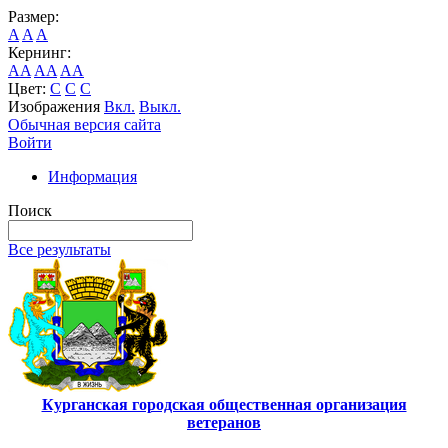
Размер:
A
A
A
Кернинг:
AA
AA
AA
Цвет:
C
C
C
Изображения
Вкл.
Выкл.
Обычная версия сайта
Войти
Информация
Поиск
Все результаты
Курганская городская общественная организация
ветеранов