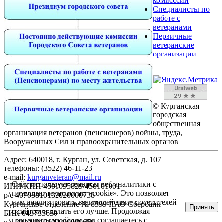
комисссии
Специалисты по
работе с
ветеранами
Первичные
ветеранские
организации
©
Курганская
городская
общественная
организация ветеранов (пенсионеров) войны, труда,
Вооруженных Сил и правоохранительных органов
Адрес: 640018, г. Курган, ул. Советская, д. 107
телефоны: (3522) 46-11-23
e-mail:
kurganveteran@mail.ru
Сайт использует сервисы веб-аналитики с
ИНН/КПП 4501095829/450101001
помощью технологии «cookie». Это позволяет
р/с 40703810132020000738
нам анализировать взаимодействие посетителей
Курганское отделение № 8599 ПАО Сбербанк
Принять
с сайтом и делать его лучше. Продолжая
БИК 043735650
пользоваться сайтом, вы соглашаетесь с
к/с 30101810100000000650