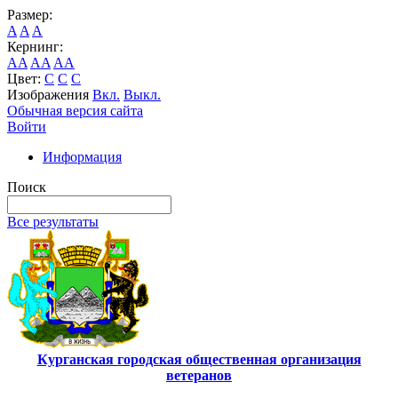
Размер:
A
A
A
Кернинг:
AA
AA
AA
Цвет:
C
C
C
Изображения
Вкл.
Выкл.
Обычная версия сайта
Войти
Информация
Поиск
Все результаты
Курганская городская общественная организация
ветеранов