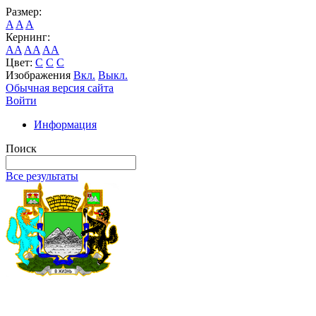
Размер:
A
A
A
Кернинг:
AA
AA
AA
Цвет:
C
C
C
Изображения
Вкл.
Выкл.
Обычная версия сайта
Войти
Информация
Поиск
Все результаты