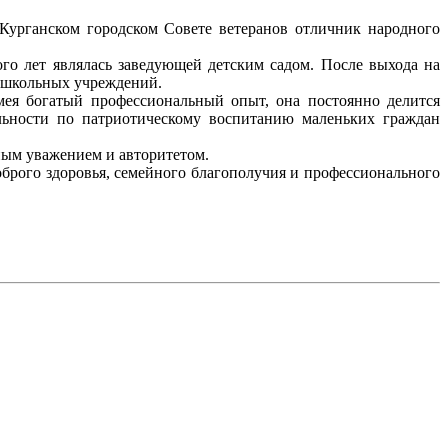
Курганском городском Совете ветеранов отличник народного
о лет являлась заведующей детским садом. После выхода на
дошкольных учреждений.
ея богатый профессиональный опыт, она постоянно делится
льности по патриотическому воспитанию маленьких граждан
нным уважением и авторитетом.
рого здоровья, семейного благополучия и профессионального