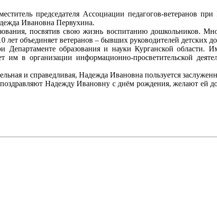
меститель председателя Ассоциации педагогов-ветеранов при 
адежда Ивановна Первухина.
ования, посвятив свою жизнь воспитанию дошкольников. Мног
10 лет объединяет ветеранов – бывших руководителей детских 
Департаменте образования и науки Курганской области. Им
т им в организации информационно-просветительской деяте
тельная и справедливая, Надежда Ивановна пользуется заслуже
оздравляют Надежду Ивановну с днём рождения, желают ей доб