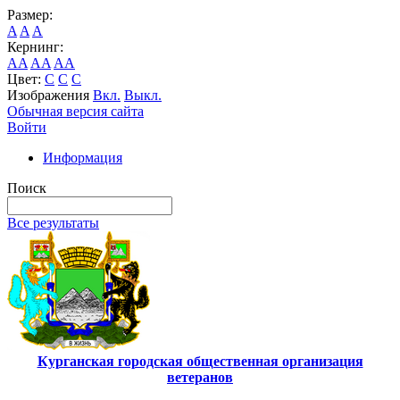
Размер:
A
A
A
Кернинг:
AA
AA
AA
Цвет:
C
C
C
Изображения
Вкл.
Выкл.
Обычная версия сайта
Войти
Информация
Поиск
Все результаты
Курганская городская общественная организация
ветеранов