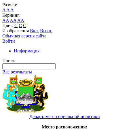
Размер:
A
A
A
Кернинг:
AA
AA
AA
Цвет:
C
C
C
Изображения
Вкл.
Выкл.
Обычная версия сайта
Войти
Информация
Поиск
Все результаты
Департамент социальной политики
Место расположения: