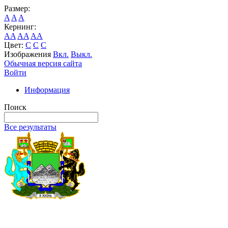
Размер:
A
A
A
Кернинг:
AA
AA
AA
Цвет:
C
C
C
Изображения
Вкл.
Выкл.
Обычная версия сайта
Войти
Информация
Поиск
Все результаты