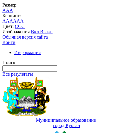
Размер:
A
A
A
Кернинг:
AA
AA
AA
Цвет:
C
C
C
Изображения
Вкл.
Выкл.
Обычная версия сайта
Войти
Информация
Поиск
Все результаты
Муниципальное образование
город Курган