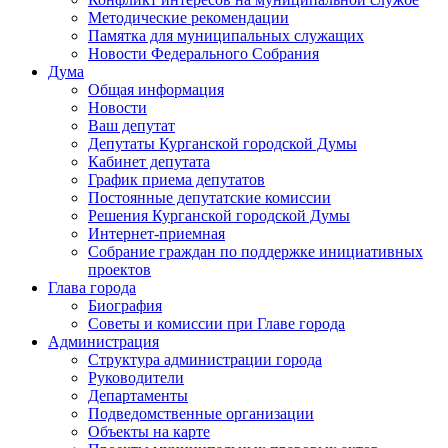
Методические рекомендации
Памятка для муниципальных служащих
Новости Федерального Cобрания
Дума
Общая информация
Новости
Ваш депутат
Депутаты Курганской городской Думы
Кабинет депутата
График приема депутатов
Постоянные депутатские комиссии
Решения Курганской городской Думы
Интернет-приемная
Собрание граждан по поддержке инициативных
проектов
Глава города
Биография
Советы и комиссии при Главе города
Администрация
Структура администрации города
Руководители
Департаменты
Подведомственные организации
Объекты на карте