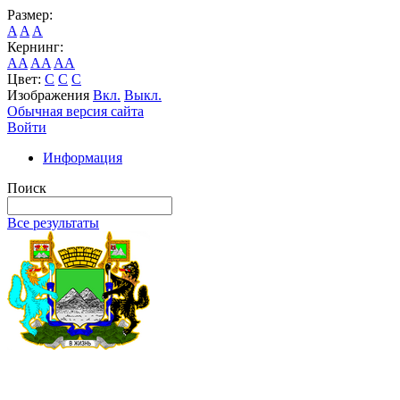
Размер:
A
A
A
Кернинг:
AA
AA
AA
Цвет:
C
C
C
Изображения
Вкл.
Выкл.
Обычная версия сайта
Войти
Информация
Поиск
Все результаты