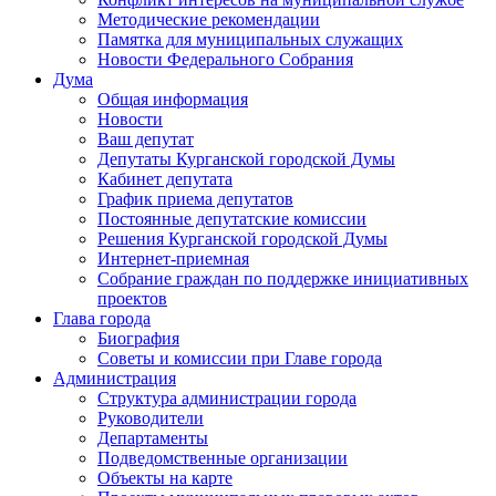
Методические рекомендации
Памятка для муниципальных служащих
Новости Федерального Cобрания
Дума
Общая информация
Новости
Ваш депутат
Депутаты Курганской городской Думы
Кабинет депутата
График приема депутатов
Постоянные депутатские комиссии
Решения Курганской городской Думы
Интернет-приемная
Собрание граждан по поддержке инициативных
проектов
Глава города
Биография
Советы и комиссии при Главе города
Администрация
Структура администрации города
Руководители
Департаменты
Подведомственные организации
Объекты на карте