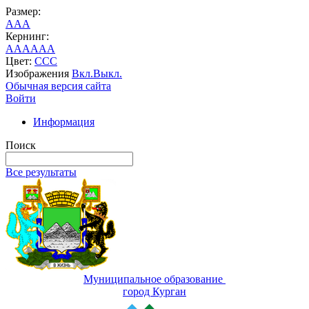
Размер:
A
A
A
Кернинг:
AA
AA
AA
Цвет:
C
C
C
Изображения
Вкл.
Выкл.
Обычная версия сайта
Войти
Информация
Поиск
Все результаты
Муниципальное образование
город Курган