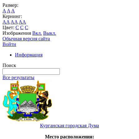
Размер:
A
A
A
Кернинг:
AA
AA
AA
Цвет:
C
C
C
Изображения
Вкл.
Выкл.
Обычная версия сайта
Войти
Информация
Поиск
Все результаты
Курганская городская Дума
Место расположения: