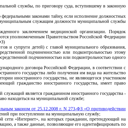
пальной службы, по приговору суда, вступившему в законную
ю федеральными законами тайну, если исполнение должностных
ой муниципальным служащим должности муниципальной службы
жденного заключением медицинской организации. Порядок
ваются уполномоченным Правительством Российской Федерации
ФЗ)
пругов и супруги детей) с главой муниципального образования,
редственной подчиненностью или подконтрольностью этому
осредственной подчиненностью или подконтрольностью одного
ународного договора Российской Федерации, в соответствии с
странного государства либо получения им вида на жительство
тории иностранного государства, не являющегося участником
еющий гражданство иностранного государства, имеет право
ый служащий является гражданином иностранного государства -
аво находиться на муниципальной службе;
льным законом от 25.12.2008 г. N 273-ФЗ «О противодействии
дений при поступлении на муниципальную службу;
ой сети «Интернет», на которых гражданин, претендующий на
ацию, а также данные, позволяющие его идентифицировать по