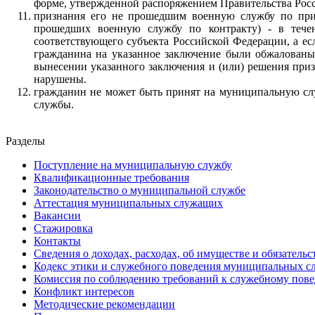
форме, утвержденной распоряжением Правительства Рос
признания его не прошедшим военную службу по приз
прошедших военную службу по контракту) - в течен
соответствующего субъекта Российской Федерации, а е
гражданина на указанное заключение были обжалованы 
вынесении указанного заключения и (или) решения при
нарушены.
гражданин не может быть принят на муниципальную слу
службы.
Разделы
Поступление на муниципальную службу
Квалификационные требования
Законодательство о муниципальной службе
Аттестация муниципальных служащих
Вакансии
Стажировка
Контакты
Сведения о доходах, расходах, об имуществе и обязатель
Кодекс этики и служебного поведения муниципальных 
Комиссия по соблюдению требований к служебному пов
Конфликт интересов
Методические рекомендации