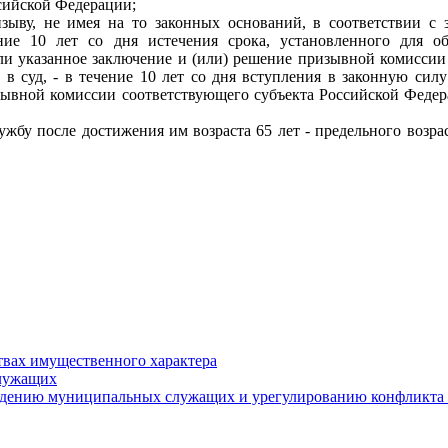
сийской Федерации;
ыву, не имея на то законных оснований, в соответствии с 
ие 10 лет со дня истечения срока, установленного для о
сли указанное заключение и (или) решение призывной комисси
в суд, - в течение 10 лет со дня вступления в законную сил
зывной комиссии соответствующего субъекта Российской Федер
жбу после достижения им возраста 65 лет - предельного возр
ствах имущественного характера
служащих
едению муниципальных служащих и урегулированию конфликта 