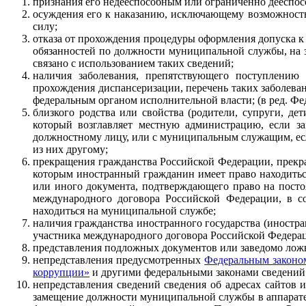
признания его недееспособным или ограниченно дееспос
осуждения его к наказанию, исключающему возможност
силу;
отказа от прохождения процедуры оформления допуска 
обязанностей по должности муниципальной службы, на
связано с использованием таких сведений;
наличия заболевания, препятствующего поступлени
прохождения диспансеризации, перечень таких заболев
федеральным органом исполнительной власти; (в ред. Фед
близкого родства или свойства (родители, супруги, дет
который возглавляет местную администрацию, если з
должностному лицу, или с муниципальным служащим, ес
из них другому;
прекращения гражданства Российской Федерации, прекра
которым иностранный гражданин имеет право находитьс
или иного документа, подтверждающего право на посто
международного договора Российской Федерации, в с
находиться на муниципальной службе;
наличия гражданства иностранного государства (иностра
участника международного договора Российской Федерац
представления подложных документов или заведомо лож
непредставления предусмотренных
Федеральным законом
коррупции»
и другими федеральными законами сведений
непредставления сведений сведения об адресах сайтов
замещение должности муниципальной службы в аппарате