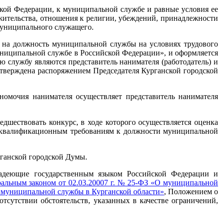
ой Федерации, к муниципальной службе и равные условия ее
жительства, отношения к религии, убеждений, принадлежности
муниципального служащего.
 на должность муниципальной службы на условиях трудового
униципальной службе в Российской Федерации», и оформляется
 службу являются представитель нанимателя (работодатель) и
верждена распоряжением Председателя Курганской городской
номочия нанимателя осуществляет представитель нанимателя
шествовать конкурс, в ходе которого осуществляется оценка
м квалификационным требованиям к должности муниципальной
ганской городской Думы.
ладеющие государственным языком Российской Федерации и
альным законом от 02.03.20007 г. № 25-ФЗ «О муниципальной
й муниципальной службы в Курганской области»
, Положением о
 отсутствии обстоятельств, указанных в качестве ограничений,