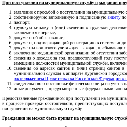
При поступлении на муниципальную службу гражданин пре
заявление с просьбой о поступлении на муниципальную
собственноручно заполненную и подписанную
анкету
по 
паспорт;
трудовую книжку и (или) сведения о трудовой деятельн
заключается впервые;
документ об образовании;
документ, подтверждающий регистрацию в системе индиви
документы воинского учета - для граждан, пребывающих 
заключение медицинской организации об отсутствии за
сведения о доходах за год, предшествующий году посту
замещение должностей муниципальной службы, включенн
сведения об адресах сайтов и (или) страниц сайтов
муниципальной службы в аппарате Курганской городско
распоряжением Правительства Российской Федерации от 2
свидетельство о постановке физического лица на учет в 
иные документы, предусмотренные федеральными закона
Предоставленные гражданином при поступлении на муниципаль
в процессе проверки обстоятельств, препятствующих поступ
поступлении на муниципальную службу.
Гражданин не может быть принят на муниципальную службу