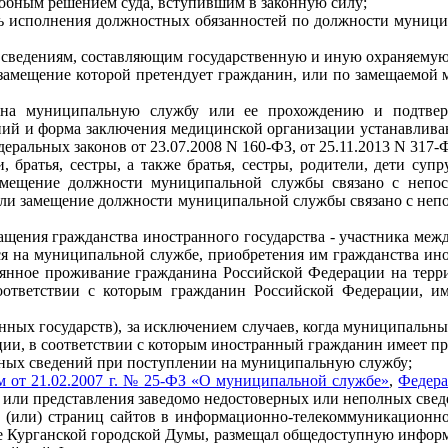
обным решением суда, вступившим в законную силу;
ь исполнения должностных обязанностей по должности муници
к сведениям, составляющим государственную и иную охраняему
 замещение которой претендует гражданин, или по замещаем
ю на муниципальную службу или ее прохождению и подтвер
аний и форма заключения медицинской организации устанавли
еральных законов от 23.07.2008 N 160-ФЗ, от 25.11.2013 N 317-
и, братья, сестры, а также братья, сестры, родители, дети су
амещение должности муниципальной службы связано с непос
ли замещение должности муниципальной службы связано с неп
щения гражданства иностранного государства - участника межд
я на муниципальной службе, приобретения им гражданства ино
янное проживание гражданина Российской Федерации на терри
оответствии с которым гражданин Российской Федерации, им
нных государств), за исключением случаев, когда муниципальн
ии, в соответствии с которым иностранный гражданин имеет пр
ных сведений при поступлении на муниципальную службу;
 от 21.02.2007 г. № 25-ФЗ «О муниципальной службе»
,
Федера
 или представления заведомо недостоверных или неполных све
 и (или) страниц сайтов в информационно-телекоммуникационн
 Курганской городской Думы, размещал общедоступную информ