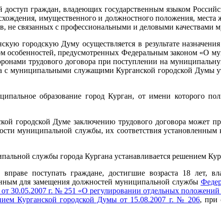
 доступ граждан, владеющих государственным языком Российск
исхождения, имущественного и должностного положения, места 
тв, не связанных с профессиональными и деловыми качествами 
скую городскую Думу осуществляется в результате назначения
етом особенностей, предусмотренных Федеральным законом «О м
торонами трудового договора при поступлении на муниципальную
а с муниципальными служащими Курганской городской Думы ут
ипальное образование город Курган, от имени которого пол
й городской Думе заключению трудового договора может пред
ности муниципальной службы, их соответствия установленны
пальной службы города Кургана устанавливается решением Кур
праве поступать граждане, достигшие возраста 18 лет, в
енным для замещения должностей муниципальной службы
Федер
 от 30.05.2007 г. № 251 «О регулировании отдельных положени
ием Курганской городской Думы от 15.08.2007 г. № 206
, при