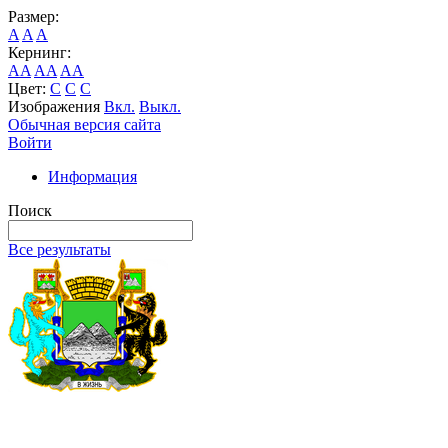
Размер:
A
A
A
Кернинг:
AA
AA
AA
Цвет:
C
C
C
Изображения
Вкл.
Выкл.
Обычная версия сайта
Войти
Информация
Поиск
Все результаты