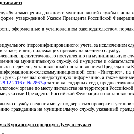
дставляет:
 службу и замещении должности муниципальной службы в аппара
форме, утвержденной Указом Президента Российской Федерации 
ости, оформленные в установленном законодательством порядке
дуального (персонифицированного) учета, за исключением случа
в запасе, и лиц, подлежащих призыву на военную службу;
болевания, препятствующего поступлению на муниципальную слу
пления на муниципальную службу, об имуществе и обязательст
ых в перечень, установленный постановлением Председателя К
 в информационно-телекоммуникационной сети «Интернет», на
й Думы, размещал общедоступную информацию, а также данные
8.12.2016 г. № 2867-р
за три календарных года, предшествующи
налоговом органе по месту жительства на территории Российско
ми, указами Президента Российской Федерации и постановлени
ную службу сведения могут подвергаться проверке в установл
лению гражданина на муниципальную службу, указанный гражд
 в Курганскую городскую Думу в случае: