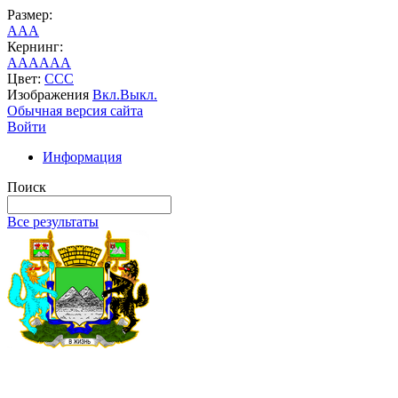
Размер:
A
A
A
Кернинг:
AA
AA
AA
Цвет:
C
C
C
Изображения
Вкл.
Выкл.
Обычная версия сайта
Войти
Информация
Поиск
Все результаты