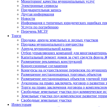
Мониторинг качества муниципальных услуг
Электронные сервисы
Предварительная запись
Другая информация
Новости
Информация о типичных юридических ошибках при
Услуги по погребению
Перечень МСЗУ
Торги
Продажа, аренда земельных и лесных участков
Продажа муниципального имущества
Аренда муниципальной казны
Отбор управляющих компаний для многоквартирн
Капитальный ремонт домов за счет средств фонда
Размещение рекламных конструкций
Концессионные соглашения
Конкурсы на осуществление перевозок по муници
Размещение нестационарных торговых объектов
Размещение нестационарных объектов уличной тор
Аукционы на право заключить договор о развитии 
Торги на право заключения договора о комплексно
Свободные земельные участки под коммерческое и
Земельные участки под комплексное развитие терр
Свободные земельные участки
Инвесторам