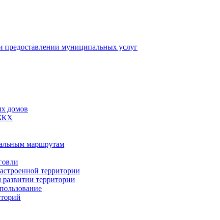
 предоставлении муниципальных услуг
ых домов
 ЖКХ
пальным маршрутам
говли
застроенной территории
м развитии территории
спользование
иторий