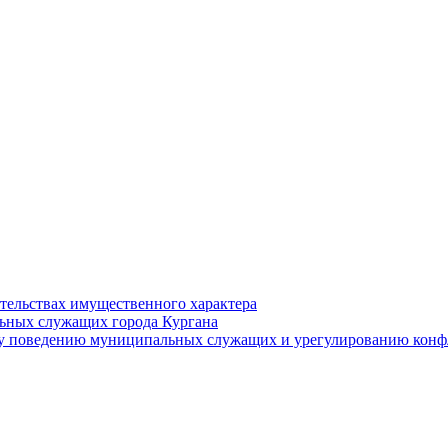
ательствах имущественного характера
ьных служащих города Кургана
у поведению муниципальных служащих и урегулированию конфл