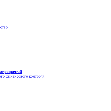
ество
 мероприятий
го финансового контроля