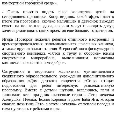
комфортной городской среды».
- Очень приятно видеть такое количество детей на
сегодняшнем празднике. Когда видишь, какой эффект дает в
итоге эта программа, сколько мальчишек и девчонок выходят
гулять на новые площадки, как они могут проводить досуг,
хочется реализовать таких проектов еще больше, - отметил он.
Игорь Прозоров пожелал ребятам отличного настроения и
времяпрепровождения, запоминающихся школьных каникул,
а также вручил знаки отличия Всероссийского физкультурно-
спортивного комплекса «Готов к труду и обороне» юным
спортсменам микрорайона, выполнившим нормативы
комплекса на «золото» и «серебро».
Сотрудники и творческие коллективы муниципального
бюджетного образовательного учреждения дополнительного
образования «Дом детского творчества «Синяя птица»
подготовили для ребят интересную развлекательную
программу. Вместе с детьми шутили, веселились, пели и
танцевали весь праздник сказочные герои - Лето, девочка
Аленушка, Пчелка, Божья Коровка и даже Баба Яга, которая
сначала похитила Лето, а затем «оттаяла» от теплой погоды и
сама пустилась с ребятами в пляс.