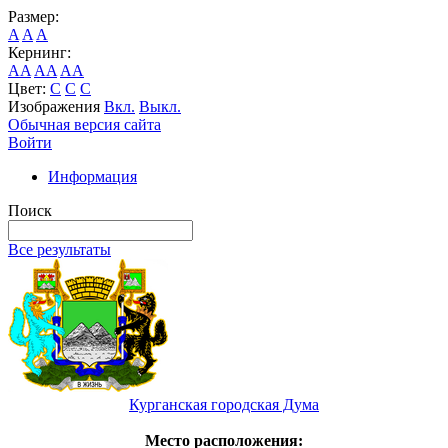
Размер:
A
A
A
Кернинг:
AA
AA
AA
Цвет:
C
C
C
Изображения
Вкл.
Выкл.
Обычная версия сайта
Войти
Информация
Поиск
Все результаты
Курганская городская Дума
Место расположения: