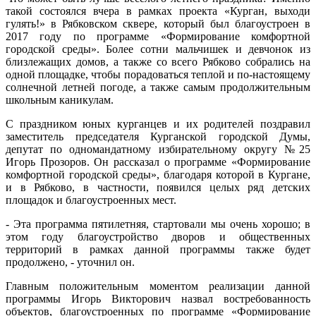
такой состоялся вчера в рамках проекта «Курган, выходи
гулять!» в Рябковском сквере, который был благоустроен в
2017 году по программе «Формирование комфортной
городской среды». Более сотни мальчишек и девчонок из
близлежащих домов, а также со всего Рябково собрались на
одной площадке, чтобы порадоваться теплой и по-настоящему
солнечной летней погоде, а также самым продолжительным
школьным каникулам.
С праздником юных курганцев и их родителей поздравил
заместитель председателя Курганской городской Думы,
депутат по одномандатному избирательному округу №25
Игорь Прозоров. Он рассказал о программе «Формирование
комфортной городской среды», благодаря которой в Кургане,
и в Рябково, в частности, появился целых ряд детских
площадок и благоустроенных мест.
- Эта программа пятилетняя, стартовали мы очень хорошо; в
этом году благоустройство дворов и общественных
территорий в рамках данной программы также будет
продолжено, - уточнил он.
Главным положительным моментом реализации данной
программы Игорь Викторович назвал востребованность
объектов, благоустроенных по программе «Формирование