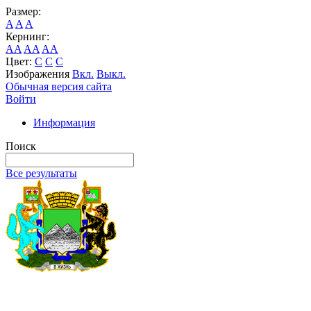
Размер:
A
A
A
Кернинг:
AA
AA
AA
Цвет:
C
C
C
Изображения
Вкл.
Выкл.
Обычная версия сайта
Войти
Информация
Поиск
Все результаты