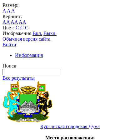
Размер:
A
A
A
Кернинг:
AA
AA
AA
Цвет:
C
C
C
Изображения
Вкл.
Выкл.
Обычная версия сайта
Войти
Информация
Поиск
Все результаты
Курганская городская Дума
Место расположения: