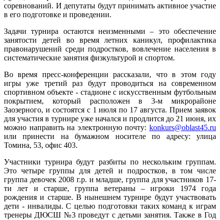
соревнований. И депутаты будут принимать активное участие
в его подготовке и проведении.
Задачи турнира остаются неизменными – это обеспечение
занятости детей во время летних каникул, профилактика
правонарушений среди подростков, вовлечение населения в
систематические занятия физкультурой и спортом.
Во время пресс-конференции рассказали, что в этом году
игры уже третий раз будут проводиться на современном
спортивном объекте - стадионе с искусственным футбольным
покрытием, который расположен в 3-м микрорайоне
Заозерного, и состоятся с 1 июля по 17 августа. Прием заявок
для участия в турнире уже начался и продлится до 21 июня, их
можно направить на электронную почту:
konkurs@oblast45.ru
или принести на бумажном носителе по адресу: улица
Томина, 53, офис 403.
Участники турнира будут разбиты по нескольким группам.
Это четыре группы для детей и подростков, в том числе
группа девочек 2008 г.р. и младше, группа для участников 17-
ти лет и старше, группа ветераны – игроки 1974 года
рождения и старше. В нынешнем турнире будут участвовать
дети - инвалиды. С целью подготовки таких команд к играм
тренеры ДЮСШ №3 проведут с детьми занятия. Также в Год