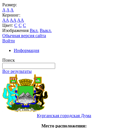
Размер:
A
A
A
Кернинг:
AA
AA
AA
Цвет:
C
C
C
Изображения
Вкл.
Выкл.
Обычная версия сайта
Войти
Информация
Поиск
Все результаты
Курганская городская Дума
Место расположения: