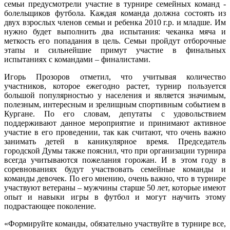
семьи предусмотрели участие в турнире семейных команд -
болельщиков футбола. Каждая команда должна состоять из
двух взрослых членов семьи и ребенка 2010 г.р. и младше. Им
нужно будет выполнить два испытания: чеканка мяча и
меткость его попадания в цель. Семьи пройдут отборочные
этапы и сильнейшие примут участие в финальных
испытаниях с командами – финалистами.
Игорь Прозоров отметил, что учитывая количество
участников, которое ежегодно растет, турнир пользуется
большой популярностью у населения и является значимым,
полезным, интересным и зрелищным спортивным событием в
Кургане. По его словам, депутаты с удовольствием
поддерживают данное мероприятие и принимают активное
участие в его проведении, так как считают, что очень важно
занимать детей в каникулярное время. Председатель
городской Думы также пояснил, что при организации турнира
всегда учитываются пожелания горожан. И в этом году в
соревнованиях будут участвовать семейные команды и
команды девочек. По его мнению, очень важно, что в турнире
участвуют ветераны – мужчины старше 50 лет, которые имеют
опыт и навыки игры в футбол и могут науч
ить этому
подрастающее поколение.
«Формируйте команды, обязательно участвуйте в турнире все,