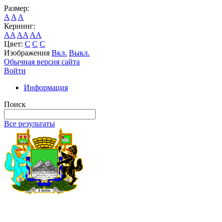
Размер:
A
A
A
Кернинг:
AA
AA
AA
Цвет:
C
C
C
Изображения
Вкл.
Выкл.
Обычная версия сайта
Войти
Информация
Поиск
Все результаты