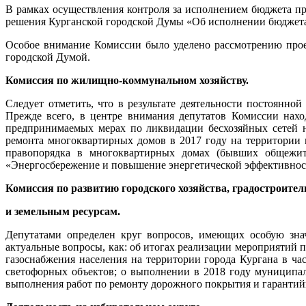
В рамках осуществления контроля за исполнением бюджета п
решения Курганской городской Думы «Об исполнении бюджета 
Особое внимание Комиссии было уделено рассмотрению проек
городской Думой.
Комиссия по жилищно-коммунальном хозяйству.
Следует отметить, что в результате деятельности постоянно
Прежде всего, в центре внимания депутатов Комиссии нахо
предпринимаемых мерах по ликвидации бесхозяйных сетей на
ремонта многоквартирных домов в 2017 году на территории 
правопорядка в многоквартирных домах (бывших общежит
«Энергосбережение и повышение энергетической эффективности 
Комиссия по развитию городского хозяйства, градостроител
и земельным ресурсам.
Депутатами определен круг вопросов, имеющих особую знач
актуальные вопросы, как: об итогах реализации мероприятий 
газоснабжения населения на территории города Кургана в ча
светофорных объектов; о выполнении в 2018 году муниципа
выполнения работ по ремонту дорожного покрытия и гарантий