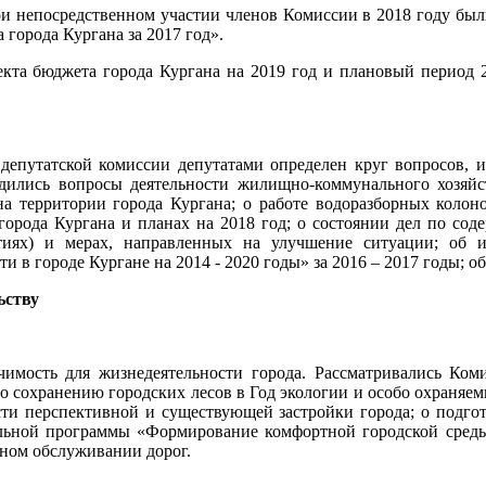
ри непосредственном участии членов Комиссии в 2018 году бы
города Кургана за 2017 год».
та бюджета города Кургана на 2019 год и плановый период 2
й депутатской комиссии депутатами определен круг вопросов,
дились вопросы деятельности жилищно-коммунального хозяйст
 территории города Кургана; о работе водоразборных колоно
города Кургана и планах на 2018 год; о состоянии дел по с
иях) и мерах, направленных на улучшение ситуации; об 
в городе Кургане на 2014 - 2020 годы» за 2016 – 2017 годы; об
ьству
имость для жизнедеятельности города. Рассматривались Коми
по сохранению городских лесов в Год экологии и особо охраняем
сти перспективной и существующей застройки города; о подгот
льной программы «Формирование комфортной городской среды н
ном обслуживании дорог.