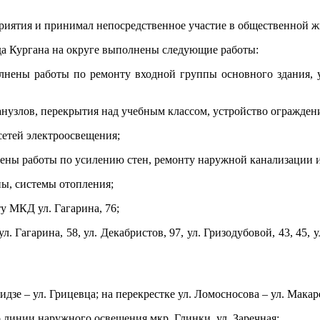
приятия и принимал непосредственное участие в общественной 
да Кургана на округе выполнены следующие работы:
нены работы по ремонту входной группы основного здания, ус
узлов, перекрытия над учебным классом, устройство огражден
етей электроосвещения;
ны работы по усилению стен, ремонту наружной канализации и
ы, системы отопления;
у МКД ул. Гагарина, 76;
 Гагарина, 58, ул. Декабристов, 97, ул. Гризодубовой, 43, 45, у
дзе – ул. Грицевца; на перекрестке ул. Ломосносова – ул. Макар
о линии наружного освещения мкр. Глинки, ул. Заречная;