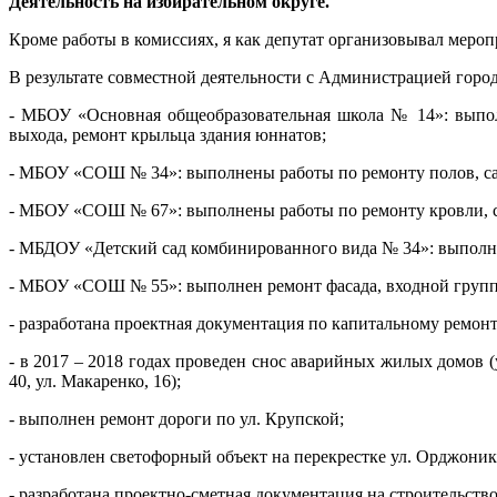
Деятельность на избирательном округе.
Кроме работы в комиссиях, я как депутат организовывал меро
В результате совместной деятельности с Администрацией горо
- МБОУ «Основная общеобразовательная школа № 14»: выпол
выхода, ремонт крыльца здания юннатов;
- МБОУ «СОШ № 34»: выполнены работы по ремонту полов, сан
- МБОУ «СОШ № 67»: выполнены работы по ремонту кровли, с
- МБДОУ «Детский сад комбинированного вида № 34»: выполне
- МБОУ «СОШ № 55»: выполнен ремонт фасада, входной групп
- разработана проектная документация по капитальному ремонт
- в 2017 – 2018 годах проведен снос аварийных жилых домов (ул.
40, ул. Макаренко, 16);
- выполнен ремонт дороги по ул. Крупской;
- установлен светофорный объект на перекрестке ул. Орджоники
- разработана проектно-сметная документация на строительств