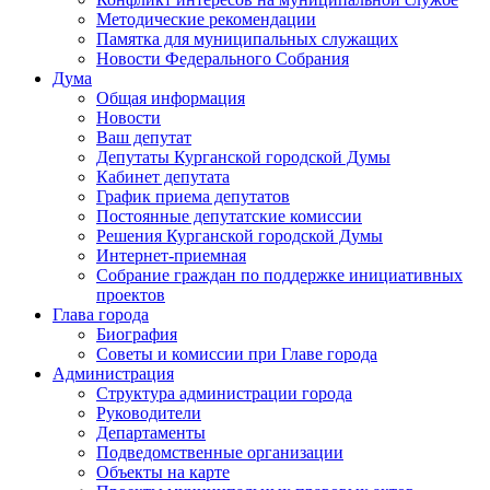
Методические рекомендации
Памятка для муниципальных служащих
Новости Федерального Cобрания
Дума
Общая информация
Новости
Ваш депутат
Депутаты Курганской городской Думы
Кабинет депутата
График приема депутатов
Постоянные депутатские комиссии
Решения Курганской городской Думы
Интернет-приемная
Собрание граждан по поддержке инициативных
проектов
Глава города
Биография
Советы и комиссии при Главе города
Администрация
Структура администрации города
Руководители
Департаменты
Подведомственные организации
Объекты на карте