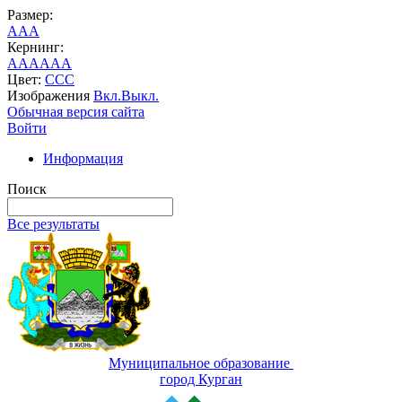
Размер:
A
A
A
Кернинг:
AA
AA
AA
Цвет:
C
C
C
Изображения
Вкл.
Выкл.
Обычная версия сайта
Войти
Информация
Поиск
Все результаты
Муниципальное образование
город Курган