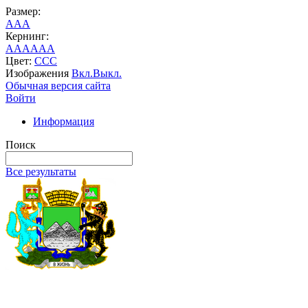
Размер:
A
A
A
Кернинг:
AA
AA
AA
Цвет:
C
C
C
Изображения
Вкл.
Выкл.
Обычная версия сайта
Войти
Информация
Поиск
Все результаты