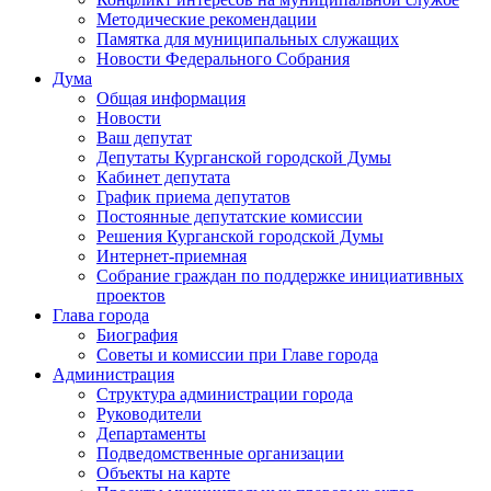
Методические рекомендации
Памятка для муниципальных служащих
Новости Федерального Cобрания
Дума
Общая информация
Новости
Ваш депутат
Депутаты Курганской городской Думы
Кабинет депутата
График приема депутатов
Постоянные депутатские комиссии
Решения Курганской городской Думы
Интернет-приемная
Собрание граждан по поддержке инициативных
проектов
Глава города
Биография
Советы и комиссии при Главе города
Администрация
Структура администрации города
Руководители
Департаменты
Подведомственные организации
Объекты на карте