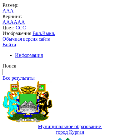
Размер:
A
A
A
Кернинг:
AA
AA
AA
Цвет:
C
C
C
Изображения
Вкл.
Выкл.
Обычная версия сайта
Войти
Информация
Поиск
Все результаты
Муниципальное образование
город Курган