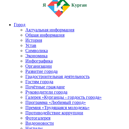
Я
Курган
Город
Актуальная информация
Общая информация
История
Устав
Символика
Экономика
Инфографика
Организации
Развитие города
Градостроительная деятельность
Гостям города
Почётные граждане
Руководители города
Галерея «Курганцы - гордость города»
Программа «Любимый город»
Премия «Трудящаяся молодежь»
Противодействие коррупции
Фотогалерея
Видеоновости
Награды