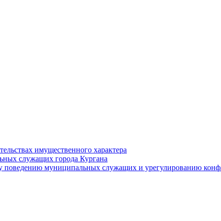
ательствах имущественного характера
ьных служащих города Кургана
у поведению муниципальных служащих и урегулированию конфл