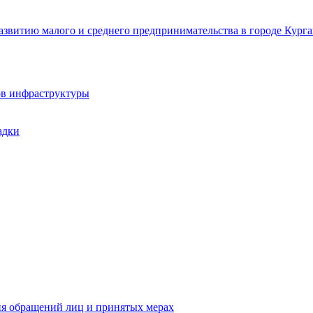
звитию малого и среднего предпринимательства в городе Курга
ов инфраструктуры
адки
ия обращений лиц и принятых мерах