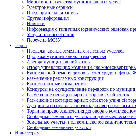
Мониторинг качества муниципальных услуг
Электронные сервисы
Предварительная запись
Другая информация
Новости
Информация о типичных юридических ошибках при
Услуги по погребению
Перечень МСЗУ
Торги
Продажа, аренда земельных и лесных участков
Продажа муниципального имущества
Аренда муниципальной казны
Отбор управляющих компаний для многоквартирн
Капитальный ремонт домов за счет средств фонда
Размещение рекламных конструкций
Концессионные соглашения
Конкурсы на осуществление перевозок по муници
Размещение нестационарных торговых объектов
Размещение нестационарных объектов уличной тор
Аукционы на право заключить договор о развитии 
Торги на право заключения договора о комплексно
Свободные земельные участки под коммерческое и
Земельные участки под комплексное развитие терр
Свободные земельные участки
Инвесторам