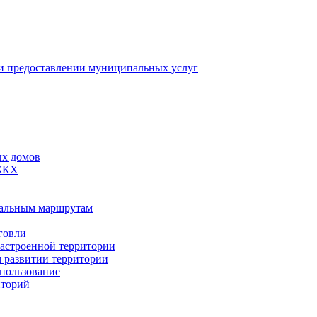
 предоставлении муниципальных услуг
ых домов
 ЖКХ
пальным маршрутам
говли
застроенной территории
м развитии территории
спользование
иторий