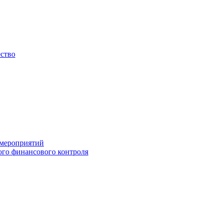
ество
 мероприятий
го финансового контроля