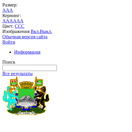
Размер:
A
A
A
Кернинг:
AA
AA
AA
Цвет:
C
C
C
Изображения
Вкл.
Выкл.
Обычная версия сайта
Войти
Информация
Поиск
Все результаты