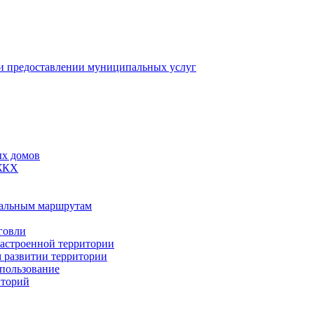
 предоставлении муниципальных услуг
ых домов
 ЖКХ
пальным маршрутам
говли
застроенной территории
м развитии территории
спользование
иторий