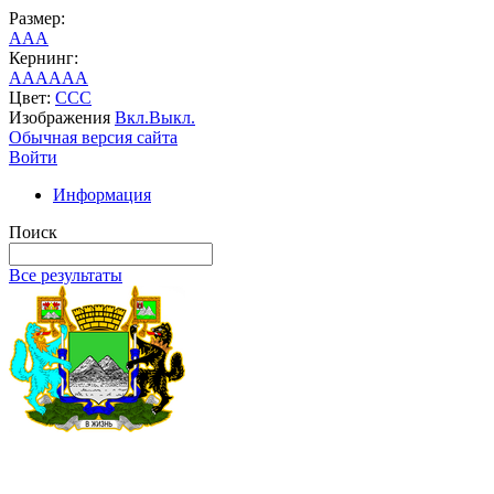
Размер:
A
A
A
Кернинг:
AA
AA
AA
Цвет:
C
C
C
Изображения
Вкл.
Выкл.
Обычная версия сайта
Войти
Информация
Поиск
Все результаты