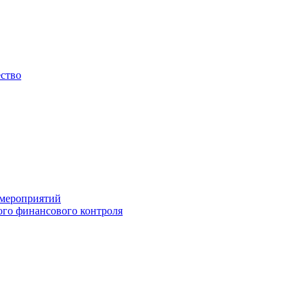
ество
 мероприятий
го финансового контроля