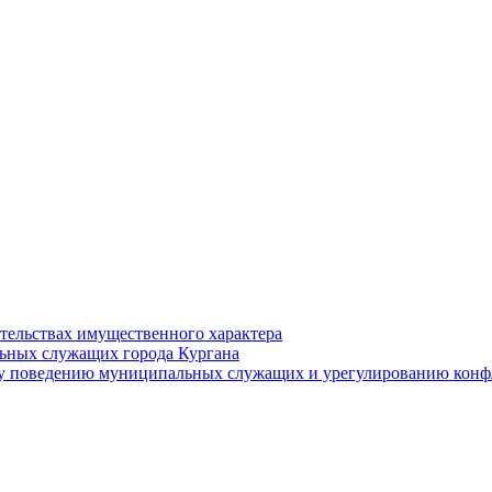
ательствах имущественного характера
ьных служащих города Кургана
у поведению муниципальных служащих и урегулированию конфл