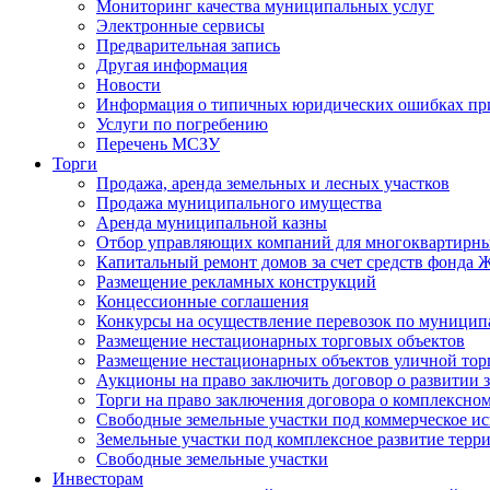
Мониторинг качества муниципальных услуг
Электронные сервисы
Предварительная запись
Другая информация
Новости
Информация о типичных юридических ошибках при
Услуги по погребению
Перечень МСЗУ
Торги
Продажа, аренда земельных и лесных участков
Продажа муниципального имущества
Аренда муниципальной казны
Отбор управляющих компаний для многоквартирн
Капитальный ремонт домов за счет средств фонда
Размещение рекламных конструкций
Концессионные соглашения
Конкурсы на осуществление перевозок по муници
Размещение нестационарных торговых объектов
Размещение нестационарных объектов уличной тор
Аукционы на право заключить договор о развитии 
Торги на право заключения договора о комплексно
Свободные земельные участки под коммерческое и
Земельные участки под комплексное развитие терр
Свободные земельные участки
Инвесторам