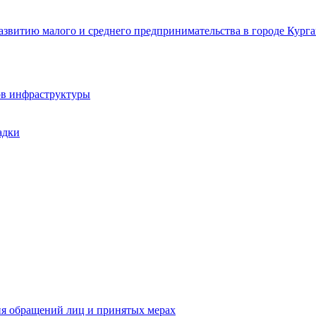
звитию малого и среднего предпринимательства в городе Курга
ов инфраструктуры
адки
ия обращений лиц и принятых мерах