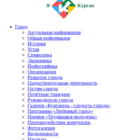
Я
Курган
Город
Актуальная информация
Общая информация
История
Устав
Символика
Экономика
Инфографика
Организации
Развитие города
Градостроительная деятельность
Гостям города
Почётные граждане
Руководители города
Галерея «Курганцы - гордость города»
Программа «Любимый город»
Премия «Трудящаяся молодежь»
Противодействие коррупции
Фотогалерея
Видеоновости
Награды