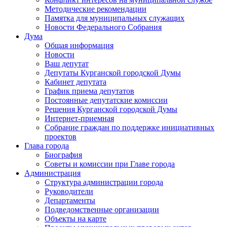
Методические рекомендации
Памятка для муниципальных служащих
Новости Федерального Cобрания
Дума
Общая информация
Новости
Ваш депутат
Депутаты Курганской городской Думы
Кабинет депутата
График приема депутатов
Постоянные депутатские комиссии
Решения Курганской городской Думы
Интернет-приемная
Собрание граждан по поддержке инициативных
проектов
Глава города
Биография
Советы и комиссии при Главе города
Администрация
Структура администрации города
Руководители
Департаменты
Подведомственные организации
Объекты на карте