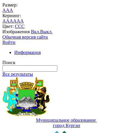
Размер:
A
A
A
Кернинг:
AA
AA
AA
Цвет:
C
C
C
Изображения
Вкл.
Выкл.
Обычная версия сайта
Войти
Информация
Поиск
Все результаты
Муниципальное образование
город Курган