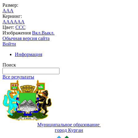
Размер:
A
A
A
Кернинг:
AA
AA
AA
Цвет:
C
C
C
Изображения
Вкл.
Выкл.
Обычная версия сайта
Войти
Информация
Поиск
Все результаты
Муниципальное образование
город Курган