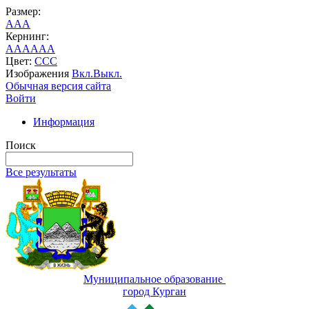
Размер:
A
A
A
Кернинг:
AA
AA
AA
Цвет:
C
C
C
Изображения
Вкл.
Выкл.
Обычная версия сайта
Войти
Информация
Поиск
Все результаты
Муниципальное образование
город Курган