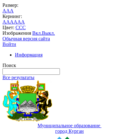
Размер:
A
A
A
Кернинг:
AA
AA
AA
Цвет:
C
C
C
Изображения
Вкл.
Выкл.
Обычная версия сайта
Войти
Информация
Поиск
Все результаты
Муниципальное образование
город Курган