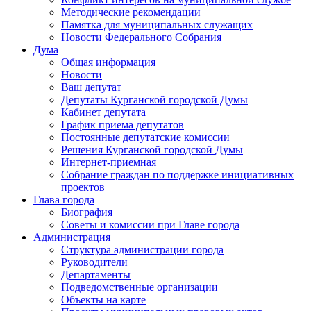
Методические рекомендации
Памятка для муниципальных служащих
Новости Федерального Cобрания
Дума
Общая информация
Новости
Ваш депутат
Депутаты Курганской городской Думы
Кабинет депутата
График приема депутатов
Постоянные депутатские комиссии
Решения Курганской городской Думы
Интернет-приемная
Собрание граждан по поддержке инициативных
проектов
Глава города
Биография
Советы и комиссии при Главе города
Администрация
Структура администрации города
Руководители
Департаменты
Подведомственные организации
Объекты на карте