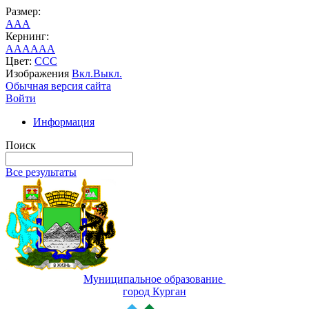
Размер:
A
A
A
Кернинг:
AA
AA
AA
Цвет:
C
C
C
Изображения
Вкл.
Выкл.
Обычная версия сайта
Войти
Информация
Поиск
Все результаты
Муниципальное образование
город Курган