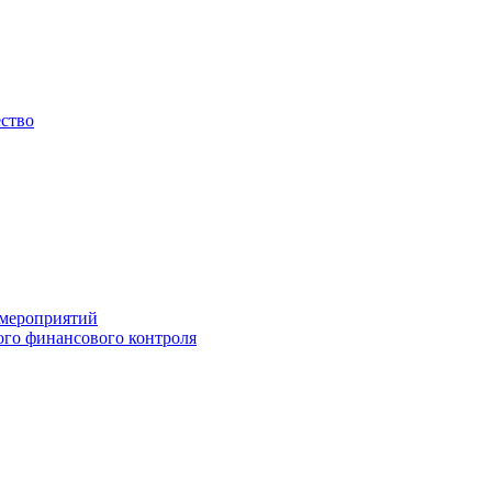
ество
 мероприятий
го финансового контроля