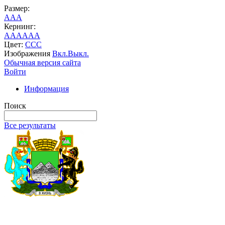
Размер:
A
A
A
Кернинг:
AA
AA
AA
Цвет:
C
C
C
Изображения
Вкл.
Выкл.
Обычная версия сайта
Войти
Информация
Поиск
Все результаты