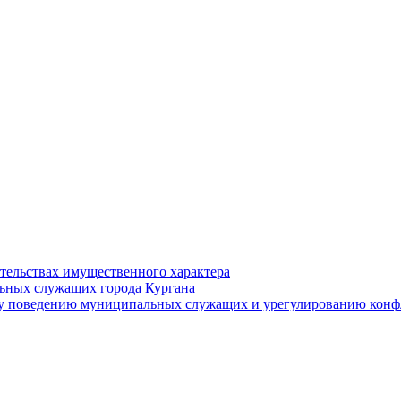
ательствах имущественного характера
ьных служащих города Кургана
у поведению муниципальных служащих и урегулированию конфл