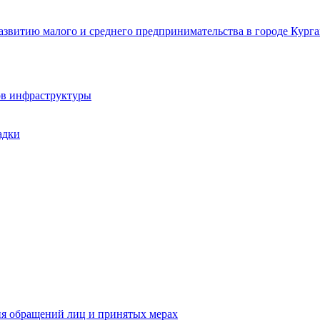
звитию малого и среднего предпринимательства в городе Курга
ов инфраструктуры
адки
ия обращений лиц и принятых мерах