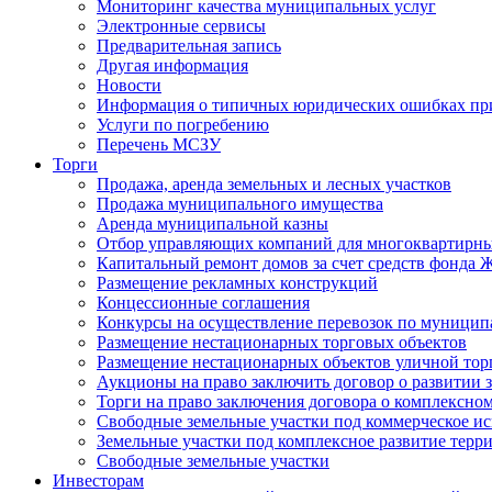
Мониторинг качества муниципальных услуг
Электронные сервисы
Предварительная запись
Другая информация
Новости
Информация о типичных юридических ошибках при
Услуги по погребению
Перечень МСЗУ
Торги
Продажа, аренда земельных и лесных участков
Продажа муниципального имущества
Аренда муниципальной казны
Отбор управляющих компаний для многоквартирн
Капитальный ремонт домов за счет средств фонда
Размещение рекламных конструкций
Концессионные соглашения
Конкурсы на осуществление перевозок по муници
Размещение нестационарных торговых объектов
Размещение нестационарных объектов уличной тор
Аукционы на право заключить договор о развитии 
Торги на право заключения договора о комплексно
Свободные земельные участки под коммерческое и
Земельные участки под комплексное развитие терр
Свободные земельные участки
Инвесторам