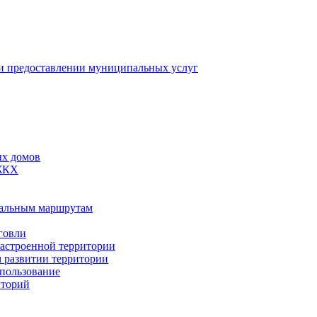
 предоставлении муниципальных услуг
ых домов
 ЖКХ
пальным маршрутам
говли
застроенной территории
м развитии территории
спользование
иторий