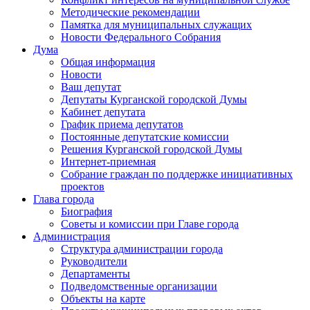
Методические рекомендации
Памятка для муниципальных служащих
Новости Федерального Cобрания
Дума
Общая информация
Новости
Ваш депутат
Депутаты Курганской городской Думы
Кабинет депутата
График приема депутатов
Постоянные депутатские комиссии
Решения Курганской городской Думы
Интернет-приемная
Собрание граждан по поддержке инициативных
проектов
Глава города
Биография
Советы и комиссии при Главе города
Администрация
Структура администрации города
Руководители
Департаменты
Подведомственные организации
Объекты на карте