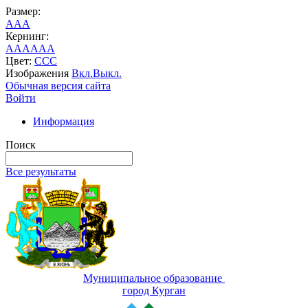
Размер:
A
A
A
Кернинг:
AA
AA
AA
Цвет:
C
C
C
Изображения
Вкл.
Выкл.
Обычная версия сайта
Войти
Информация
Поиск
Все результаты
Муниципальное образование
город Курган