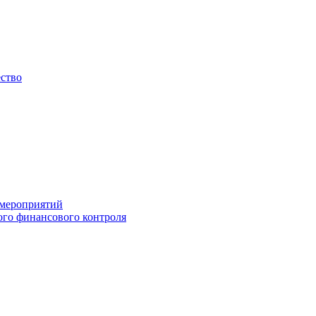
ество
 мероприятий
го финансового контроля