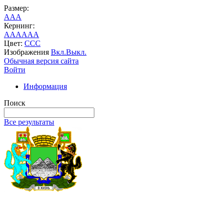
Размер:
A
A
A
Кернинг:
AA
AA
AA
Цвет:
C
C
C
Изображения
Вкл.
Выкл.
Обычная версия сайта
Войти
Информация
Поиск
Все результаты