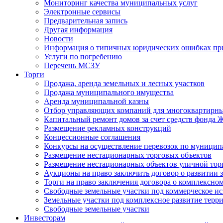
Мониторинг качества муниципальных услуг
Электронные сервисы
Предварительная запись
Другая информация
Новости
Информация о типичных юридических ошибках при
Услуги по погребению
Перечень МСЗУ
Торги
Продажа, аренда земельных и лесных участков
Продажа муниципального имущества
Аренда муниципальной казны
Отбор управляющих компаний для многоквартирн
Капитальный ремонт домов за счет средств фонда
Размещение рекламных конструкций
Концессионные соглашения
Конкурсы на осуществление перевозок по муници
Размещение нестационарных торговых объектов
Размещение нестационарных объектов уличной тор
Аукционы на право заключить договор о развитии 
Торги на право заключения договора о комплексно
Свободные земельные участки под коммерческое и
Земельные участки под комплексное развитие терр
Свободные земельные участки
Инвесторам