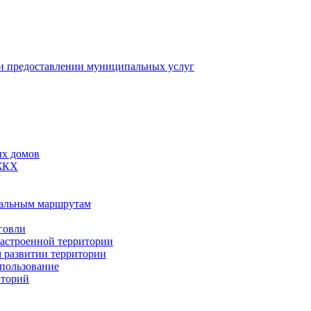
 предоставлении муниципальных услуг
ых домов
 ЖКХ
пальным маршрутам
говли
застроенной территории
м развитии территории
спользование
иторий