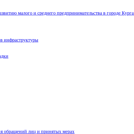
звитию малого и среднего предпринимательства в городе Курга
ов инфраструктуры
адки
ия обращений лиц и принятых мерах