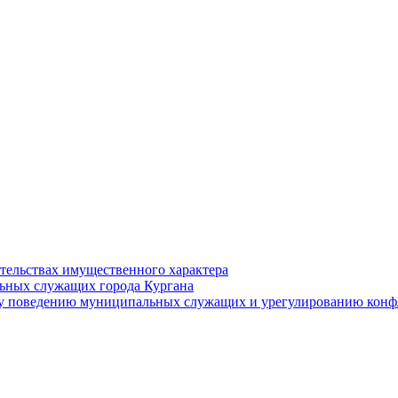
ательствах имущественного характера
ьных служащих города Кургана
у поведению муниципальных служащих и урегулированию конфл