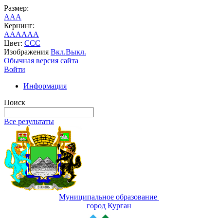
Размер:
A
A
A
Кернинг:
AA
AA
AA
Цвет:
C
C
C
Изображения
Вкл.
Выкл.
Обычная версия сайта
Войти
Информация
Поиск
Все результаты
Муниципальное образование
город Курган