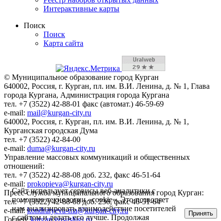
Интерактивные карты
Поиск
Поиск
Карта сайта
© Муниципальное образование город Курган
640002, Россия, г. Курган, пл. им. В.И. Ленина, д. № 1, Глава
города Кургана, Администрация города Кургана
тел. +7 (3522) 42-88-01 факс (автомат.) 46-59-69
e-mail:
mail@kurgan-city.ru
640002, Россия, г. Курган, пл. им. В.И. Ленина, д. № 1,
Курганская городская Дума
тел. +7 (3522) 42-84-00
e-mail:
duma@kurgan-city.ru
Управление массовых коммуникаций и общественных
отношений:
тел. +7 (3522) 42-88-08 доб. 232, факс 46-51-64
e-mail:
prokopieva@kurgan-city.ru
Сайт использует сервисы веб-аналитики с
Пресс-служба муниципального образования город Курган:
помощью технологии «cookie». Это позволяет
тел. +7 (3522) 42-88-08 доб. 236, факс 46-51-64
нам анализировать взаимодействие посетителей
e-mail:
kondratyeva-ma@kurgan-city.ru
Принять
с сайтом и делать его лучше. Продолжая
Госвеб:
kurgan.gosuslugi.ru