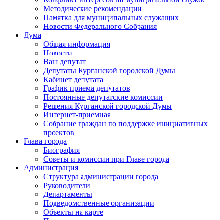
Методические рекомендации
Памятка для муниципальных служащих
Новости Федерального Cобрания
Дума
Общая информация
Новости
Ваш депутат
Депутаты Курганской городской Думы
Кабинет депутата
График приема депутатов
Постоянные депутатские комиссии
Решения Курганской городской Думы
Интернет-приемная
Собрание граждан по поддержке инициативных
проектов
Глава города
Биография
Советы и комиссии при Главе города
Администрация
Структура администрации города
Руководители
Департаменты
Подведомственные организации
Объекты на карте